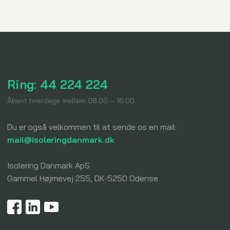
Ring: 44 224 224
​Åbent hverdage mellem 08.00 – 16.00.
Du er også velkommen til at sende os en mail:
mail@isoleringdanmark.dk
Isolering Danmark ApS​
Gammel Højmevej 255, DK-5250 Odense