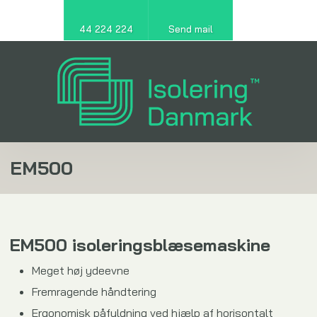
44 224 224
Send mail
EM500​
EM500 isoleringsblæsemaskine
Meget høj ydeevne
Fremragende håndtering
Ergonomisk påfyldning ved hjælp af horisontalt