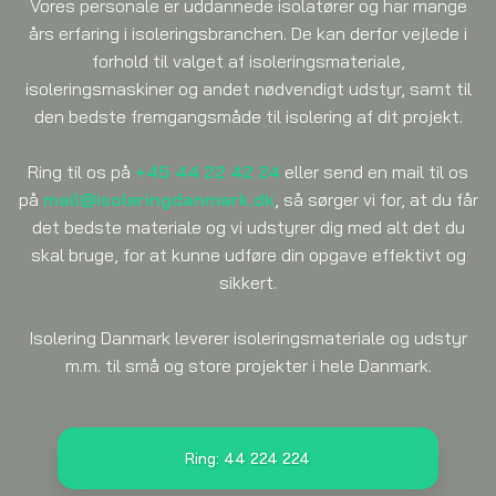
​Vores personale er uddannede isolatører og har mange
års erfaring i isoleringsbranchen. De kan derfor vejlede i
forhold til valget af isoleringsmateriale,
isoleringsmaskiner og andet nødvendigt udstyr, samt til
den bedste fremgangsmåde til isolering af dit projekt.
Ring til os på
+45 44 22 42 24
eller send en mail til os
på
mail@isoleringdanmark.dk
, så sørger vi for, at du får
det bedste materiale og vi udstyrer dig med alt det du
skal bruge, for at kunne udføre din opgave effektivt og
sikkert.
Isolering Danmark leverer isoleringsmateriale og udstyr
m.m. til små og store projekter i hele Danmark.
Ring: 44 224 224