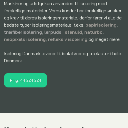
Maskiner og udstyr kan anvendes til isolering med
forskellige materialer. Vores kunder har forskellige ønsker
og krav til deres isoleringsmateriale, derfor fører vi alle de
bedste typer isoleringsmateriale, f.eks.
papirisolering
,
træfiberisolering
,
lerpuds
,
stenuld
,
naturbo
,
neopixels isolering
,
refleksiv isolering
og meget mere.
Isolering Danmark leverer til isolatører og trælaster i hele
Danmark. ​
Ring: 44 224 224